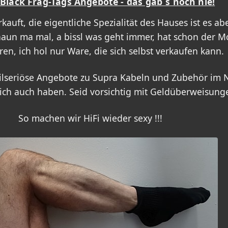
Black Frag-Tags Angebote - das gab´s noch nie!
rkauft, die eigentliche Spezialität des Hauses ist es 
haun ma mal, a bissl was geht immer, hat schon der M
en, ich hol nur Ware, die sich selbst verkaufen kann.
teilseriöse Angebote zu Supra Kabeln und Zubehör im N
lich auch haben. Seid vorsichtig mit Geldüberweisung
So machen wir HiFi wieder sexy !!!