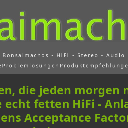
Bonsaimachos - HiFi - Stereo - Audio
e
Problemlösungen
Produktempfehlung
n, die jeden morgen m
 echt fetten HiFi - An
ns Acceptance Factor)